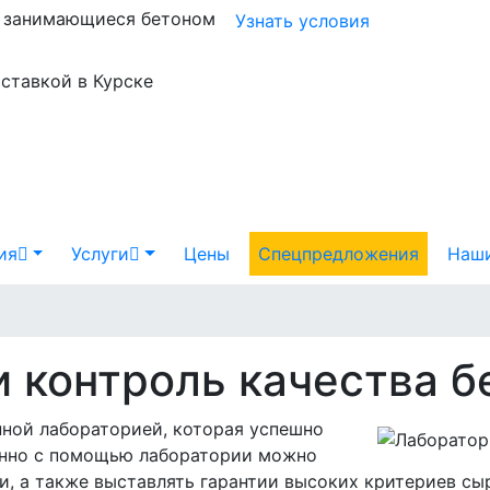
и занимающиеся бетоном
Узнать условия
оставкой в Курске
ия
Услуги
Цены
Спецпредложения
Наши
 контроль качества б
нной лабораторией, которая успешно
енно с помощью лаборатории можно
и, а также выставлять гарантии высоких критериев сы