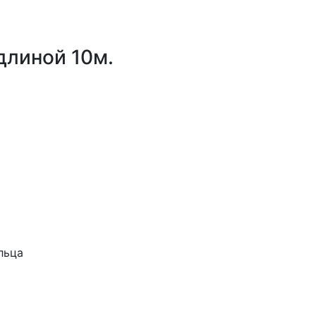
длиной 10м.
льца