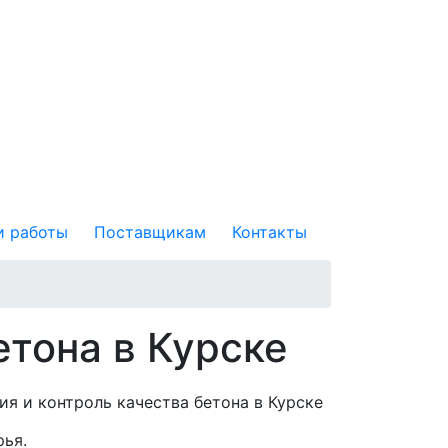
 работы
Поставщикам
Контакты
етона в Курске
рья.