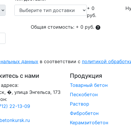
+ 0
Ну
руб.
Общая стоимость:
+ 0 руб.
ональных данных
в соответствии с
политикой обработ
итесь с нами
Продукция
адреса:
Товарный бетон
рск, �, улица Энгельса, 173
Пескобетон
он:
Раствор
712) 22-13-09
Фибробетон
betonkursk.ru
Керамзитобетон