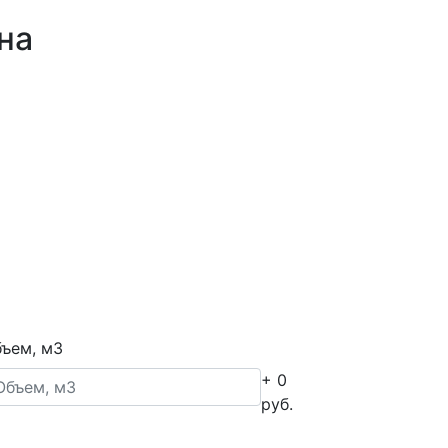
на
ъем, м3
+ 0
руб.