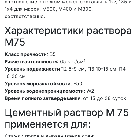
соотношение с песком может составлять 1x7, 1x5 и
1x4 для марок, M500, М400 и M300,
соответственно.
Характеристики раствора
М75
Класс прочности
: В5
Расчетная прочность
: 65 кгс/см²
Уровень подвижности
П2 5-9 см, П3 10-15 см, П4
16-20 см
Уровень морозостойкости
: F50
Уровень водонепроницаемости
: W2
Время полного затвердевания
: от 15 до 28 суток
Цементный раствор М 75
применяется для:
Стяжки полов и выравнивания стен;